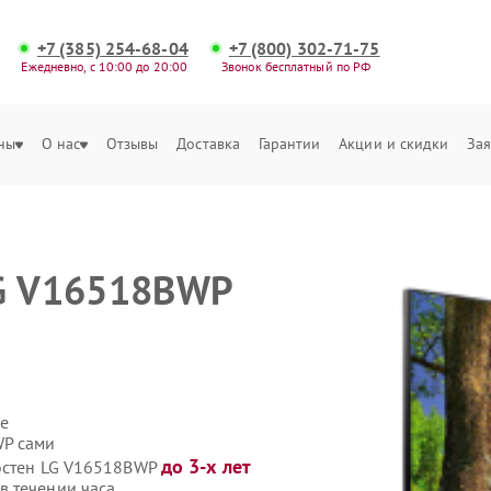
+7 (385) 254-68-04
+7 (800) 302-71-75
Ежедневно, с 10:00 до 20:00
Звонок бесплатный по РФ
ны
О нас
Отзывы
Доставка
Гарантии
Акции и скидки
Зая
LG V16518BWP
е
WP сами
до 3-х лет
еостен LG V16518BWP
в течении часа