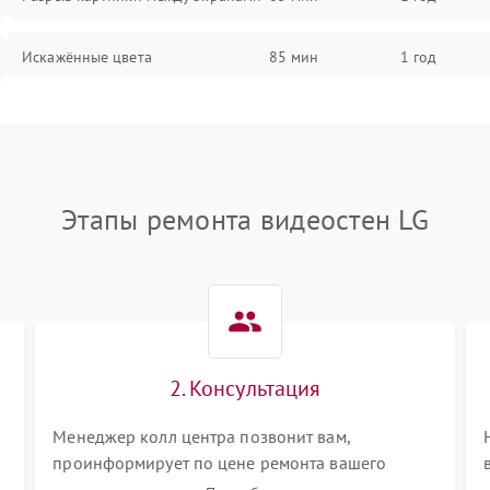
Искажённые цвета
85 мин
1 год
Разная яркость панелей
75 мин
1 год
Артефакты изображения
85 мин
1 год
Этапы ремонта видеостен LG
2. Консультация
Менеджер колл центра позвонит вам,
проинформирует по цене ремонта вашего
видеостен а также ответит на все ваши вопросы.